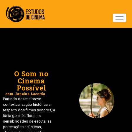
O Som no
Cinema
Possível
com Janaína Lacerda
Partindo de uma breve
contextualização histórica a
respeito dos filmes sonoros, a
ideia geral é aflorar as
sensibilidades de escuta, as
percepções acústicas,