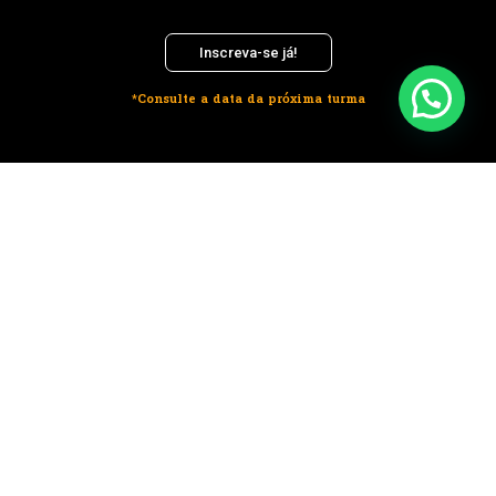
Inscreva-se já!
*Consulte a data da próxima turma
ONDE ESTAMOS
Av. Almirante Barroso, n. 600, sl 606,
Centro, João Pessoa - Paraíba
CONTATO